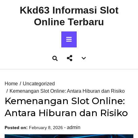
Skip
Kkd63 Informasi Slot
to
content
Online Terbaru
Primary
Menu
Account
menu
toggle
Home
Uncategorized
Kemenangan Slot Online: Antara Hiburan dan Risiko
Kemenangan Slot Online:
Antara Hiburan dan Risiko
-
admin
Posted on:
February 8, 2026