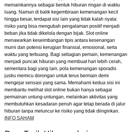
memainkannya sebagai bentuk hiburan ringan di waktu
luang. Namun di balik kegembiraan kemenangan kecil
hingga besar, terdapat sisi lain yang tidak kalah nyata:
risiko yang bisa mengubah pengalaman positif menjadi
beban jika tidak dikelola dengan bijak. Slot online
menawarkan keseimbangan tipis antara kesenangan
murni dan potensi kerugian finansial, emosional, serta
waktu yang terbuang. Bagi sebagian pemain, kemenangan
menjadi puncak hiburan yang membuat hari lebih cerah,
sementara bagi yang lain, pola kemenangan sporadis
justru memicu dorongan untuk terus bermain demi
mengejar sensasi yang sama. Memahami kedua sisi ini
membantu melihat slot online bukan hanya sebagai
permainan untung-untungan, melainkan aktivitas yang
membutuhkan kesadaran penuh agar tetap berada di jalur
hiburan tanpa meluncur ke risiko yang tidak diinginkan.
INFO SAHAM