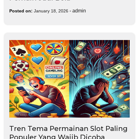
-
admin
Posted on:
January 18, 2026
Tren Tema Permainan Slot Paling
Populer Yang Wajib Dicoba