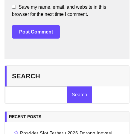
Save my name, email, and website in this
browser for the next time I comment.
SEARCH
Search
RECENT POSTS
Provider Slot Terbaru 2026 Dorong Inovasi