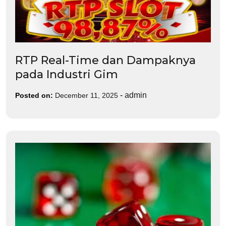
RTP Real-Time dan Dampaknya
pada Industri Gim
-
admin
Posted on:
December 11, 2025