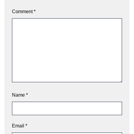
Comment
*
Name
*
Email
*