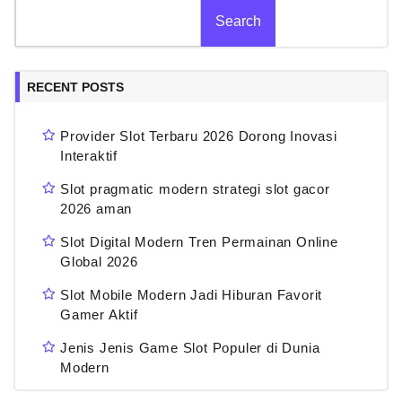
Search
RECENT POSTS
Provider Slot Terbaru 2026 Dorong Inovasi
Interaktif
Slot pragmatic modern strategi slot gacor
2026 aman
Slot Digital Modern Tren Permainan Online
Global 2026
Slot Mobile Modern Jadi Hiburan Favorit
Gamer Aktif
Jenis Jenis Game Slot Populer di Dunia
Modern