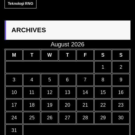
Teknologi RNG
ARCHIVES
August 2026
M
T
W
T
F
S
S
1
2
3
4
5
6
7
8
9
10
11
12
13
14
15
16
17
18
19
20
21
22
23
24
25
26
27
28
29
30
31