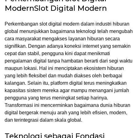
ModernSlot Digital Modern
Perkembangan slot digital modern dalam industri hiburan
global menunjukkan bagaimana teknologi telah mengubah
cara masyarakat mengakses layanan hiburan secara
signifikan. Dengan adanya koneksi internet yang semakin
cepat dan stabil, pengguna kini dapat menikmati
pengalaman digital tanpa hambatan berarti dari segi waktu
maupun lokasi. Hal ini menciptakan ekosistem hiburan
yang lebih fleksibel dan mudah diakses oleh berbagai
kalangan. Selain itu, platform digital terus meningkatkan
kapasitas sistem mereka agar mampu menangani jumlah
pengguna yang terus meningkat setiap harinya.
Transformasi ini mencerminkan bagaimana dunia hiburan
digital bergerak menuju arah yang lebih efisien, modern,
dan terintegrasi dalam skala global.
Teknologi sebagai Fondasi