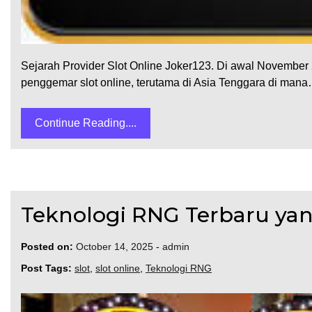
Sejarah Provider Slot Online Joker123. Di awal November 
penggemar slot online, terutama di Asia Tenggara di man
Continue Reading....
Teknologi RNG Terbaru ya
Posted on:
October 14, 2025
-
admin
Post Tags:
slot
,
slot online
,
Teknologi RNG