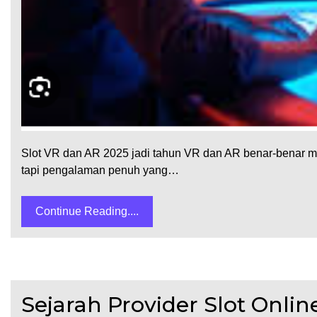
Slot VR dan AR 2025 jadi tahun VR dan AR benar-benar mas
tapi pengalaman penuh yang…
Continue Reading....
Sejarah Provider Slot Onlin