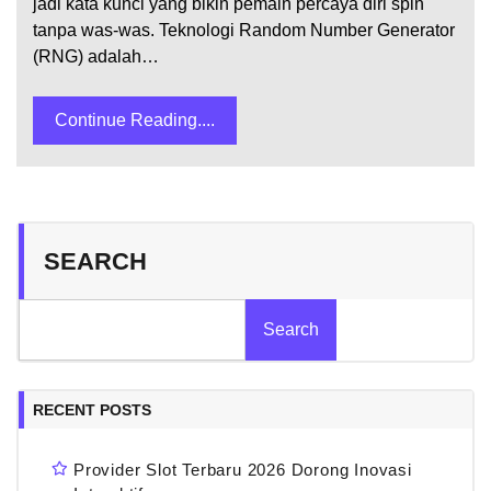
jadi kata kunci yang bikin pemain percaya diri spin
tanpa was-was. Teknologi Random Number Generator
(RNG) adalah…
Continue Reading....
SEARCH
Search
RECENT POSTS
Provider Slot Terbaru 2026 Dorong Inovasi