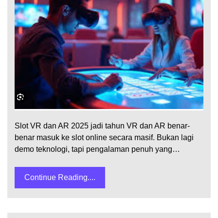
Slot VR dan AR 2025 jadi tahun VR dan AR benar-
benar masuk ke slot online secara masif. Bukan lagi
demo teknologi, tapi pengalaman penuh yang…
Continue Reading....