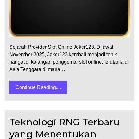
Sejarah Provider Slot Online Joker123. Di awal
November 2025, Joker123 kembali menjadi topik
hangat di kalangan penggemar slot online, terutama di
Asia Tenggara di mana…
Continue Reading....
Teknologi RNG Terbaru
yang Menentukan