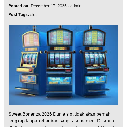
Posted on:
December 17, 2025
-
admin
Post Tags:
slot
Sweet Bonanza 2026 Dunia slot tidak akan pernah
lengkap tanpa kehadiran sang raja permen. Di tahun