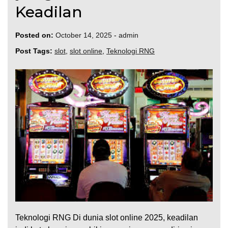
Keadilan
Posted on:
October 14, 2025
-
admin
Post Tags:
slot
,
slot online
,
Teknologi RNG
Teknologi RNG Di dunia slot online 2025, keadilan