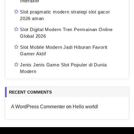
Interaktif
Slot pragmatic modern strategi slot gacor
2026 aman
Slot Digital Modern Tren Permainan Online
Global 2026
Slot Mobile Modern Jadi Hiburan Favorit
Gamer Aktif
Jenis Jenis Game Slot Populer di Dunia
Modern
RECENT COMMENTS
A WordPress Commenter
on
Hello world!