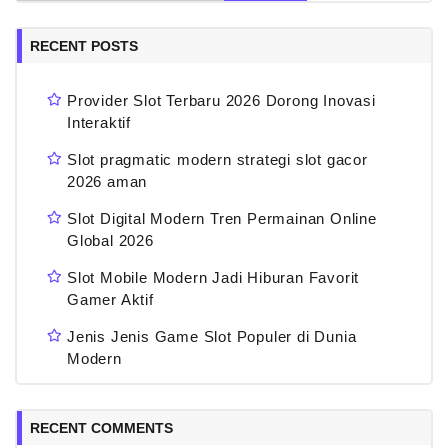
RECENT POSTS
Provider Slot Terbaru 2026 Dorong Inovasi
Interaktif
Slot pragmatic modern strategi slot gacor
2026 aman
Slot Digital Modern Tren Permainan Online
Global 2026
Slot Mobile Modern Jadi Hiburan Favorit
Gamer Aktif
Jenis Jenis Game Slot Populer di Dunia
Modern
RECENT COMMENTS