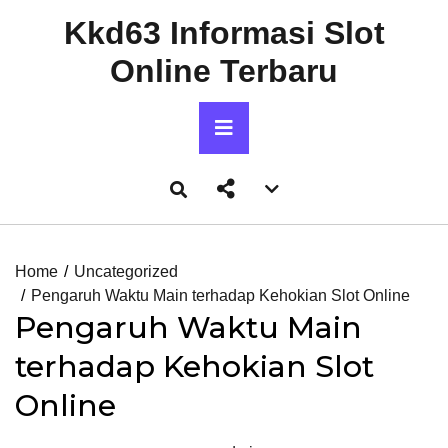
Skip
Kkd63 Informasi Slot
to
content
Online Terbaru
Primary
Menu
Account
menu
toggle
Home
Uncategorized
Pengaruh Waktu Main terhadap Kehokian Slot Online
Pengaruh Waktu Main
terhadap Kehokian Slot
Online