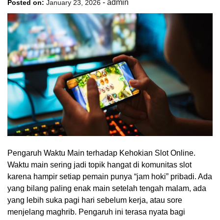
-
admin
Posted on:
January 23, 2026
Pengaruh Waktu Main terhadap Kehokian Slot Online.
Waktu main sering jadi topik hangat di komunitas slot
karena hampir setiap pemain punya “jam hoki” pribadi. Ada
yang bilang paling enak main setelah tengah malam, ada
yang lebih suka pagi hari sebelum kerja, atau sore
menjelang maghrib. Pengaruh ini terasa nyata bagi