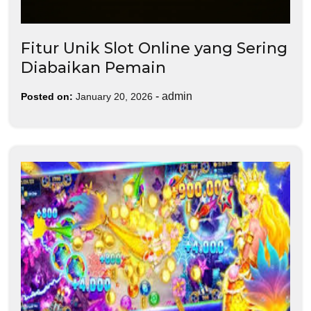
Fitur Unik Slot Online yang Sering
Diabaikan Pemain
-
admin
Posted on:
January 20, 2026