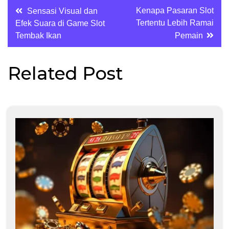
Post
Kenapa Pasaran Slot
Sensasi Visual dan
Tertentu Lebih Ramai
Efek Suara di Game Slot
navigation
Tembak Ikan
Pemain
Related Post