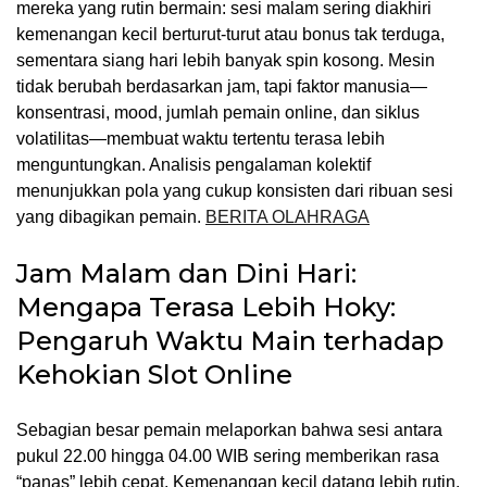
mereka yang rutin bermain: sesi malam sering diakhiri
kemenangan kecil berturut-turut atau bonus tak terduga,
sementara siang hari lebih banyak spin kosong. Mesin
tidak berubah berdasarkan jam, tapi faktor manusia—
konsentrasi, mood, jumlah pemain online, dan siklus
volatilitas—membuat waktu tertentu terasa lebih
menguntungkan. Analisis pengalaman kolektif
menunjukkan pola yang cukup konsisten dari ribuan sesi
yang dibagikan pemain.
BERITA OLAHRAGA
Jam Malam dan Dini Hari:
Mengapa Terasa Lebih Hoky:
Pengaruh Waktu Main terhadap
Kehokian Slot Online
Sebagian besar pemain melaporkan bahwa sesi antara
pukul 22.00 hingga 04.00 WIB sering memberikan rasa
“panas” lebih cepat. Kemenangan kecil datang lebih rutin,