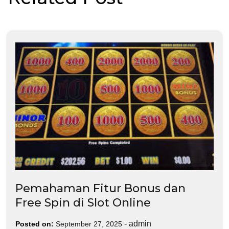
Pemahaman Fitur Bonus dan
Free Spin di Slot Online
-
admin
Posted on:
September 27, 2025