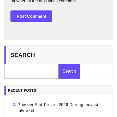
browser for the next time I comment.
SEARCH
Search
RECENT POSTS
Provider Slot Terbaru 2026 Dorong Inovasi
Interaktif