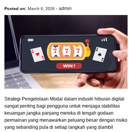
-
admin
Posted on:
March 6, 2026
Strategi Pengelolaan Modal dalam industri hiburan digital
sangat penting bagi pengguna untuk menjaga stabilitas
keuangan jangka panjang mereka di tengah godaan
permainan yang menawarkan peluang besar dengan risiko
yang sebanding pula di setiap langkah yang diambil