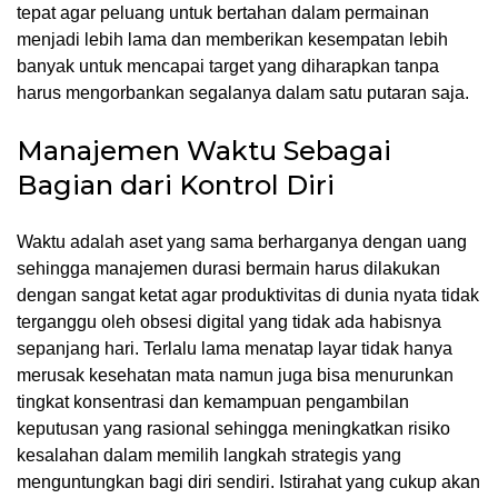
tepat agar peluang untuk bertahan dalam permainan
menjadi lebih lama dan memberikan kesempatan lebih
banyak untuk mencapai target yang diharapkan tanpa
harus mengorbankan segalanya dalam satu putaran saja.
Manajemen Waktu Sebagai
Bagian dari Kontrol Diri
Waktu adalah aset yang sama berharganya dengan uang
sehingga manajemen durasi bermain harus dilakukan
dengan sangat ketat agar produktivitas di dunia nyata tidak
terganggu oleh obsesi digital yang tidak ada habisnya
sepanjang hari. Terlalu lama menatap layar tidak hanya
merusak kesehatan mata namun juga bisa menurunkan
tingkat konsentrasi dan kemampuan pengambilan
keputusan yang rasional sehingga meningkatkan risiko
kesalahan dalam memilih langkah strategis yang
menguntungkan bagi diri sendiri. Istirahat yang cukup akan