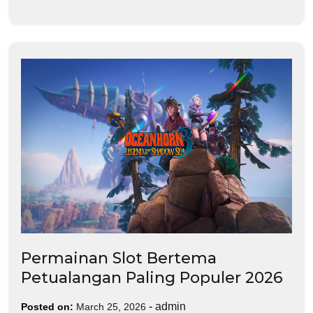
Permainan Slot Bertema
Petualangan Paling Populer 2026
-
admin
Posted on:
March 25, 2026