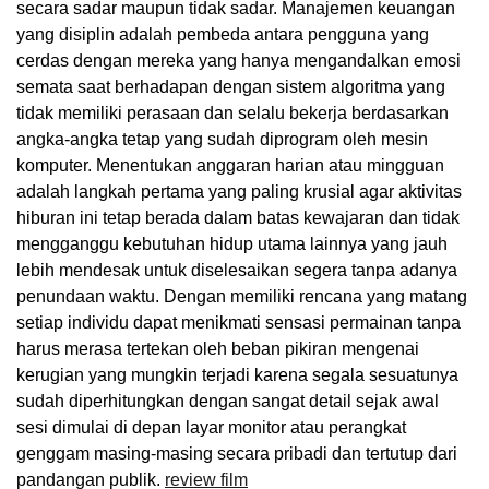
secara sadar maupun tidak sadar. Manajemen keuangan
yang disiplin adalah pembeda antara pengguna yang
cerdas dengan mereka yang hanya mengandalkan emosi
semata saat berhadapan dengan sistem algoritma yang
tidak memiliki perasaan dan selalu bekerja berdasarkan
angka-angka tetap yang sudah diprogram oleh mesin
komputer. Menentukan anggaran harian atau mingguan
adalah langkah pertama yang paling krusial agar aktivitas
hiburan ini tetap berada dalam batas kewajaran dan tidak
mengganggu kebutuhan hidup utama lainnya yang jauh
lebih mendesak untuk diselesaikan segera tanpa adanya
penundaan waktu. Dengan memiliki rencana yang matang
setiap individu dapat menikmati sensasi permainan tanpa
harus merasa tertekan oleh beban pikiran mengenai
kerugian yang mungkin terjadi karena segala sesuatunya
sudah diperhitungkan dengan sangat detail sejak awal
sesi dimulai di depan layar monitor atau perangkat
genggam masing-masing secara pribadi dan tertutup dari
pandangan publik.
review film