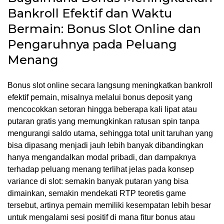
Bankroll Efektif dan Waktu
Bermain: Bonus Slot Online dan
Pengaruhnya pada Peluang
Menang
Bonus slot online secara langsung meningkatkan bankroll
efektif pemain, misalnya melalui bonus deposit yang
mencocokkan setoran hingga beberapa kali lipat atau
putaran gratis yang memungkinkan ratusan spin tanpa
mengurangi saldo utama, sehingga total unit taruhan yang
bisa dipasang menjadi jauh lebih banyak dibandingkan
hanya mengandalkan modal pribadi, dan dampaknya
terhadap peluang menang terlihat jelas pada konsep
variance di slot: semakin banyak putaran yang bisa
dimainkan, semakin mendekati RTP teoretis game
tersebut, artinya pemain memiliki kesempatan lebih besar
untuk mengalami sesi positif di mana fitur bonus atau