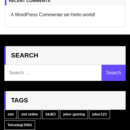
RECENT COMMENTS
A WordPress Commenter
on
Hello world!
SEARCH
Search
for:
TAGS
slot
slot online
kkd63
joker gaming
joker123
Teknologi RNG