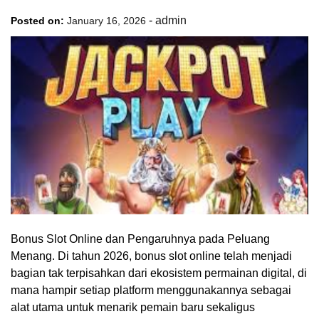
-
admin
Posted on:
January 16, 2026
Bonus Slot Online dan Pengaruhnya pada Peluang
Menang. Di tahun 2026, bonus slot online telah menjadi
bagian tak terpisahkan dari ekosistem permainan digital, di
mana hampir setiap platform menggunakannya sebagai
alat utama untuk menarik pemain baru sekaligus