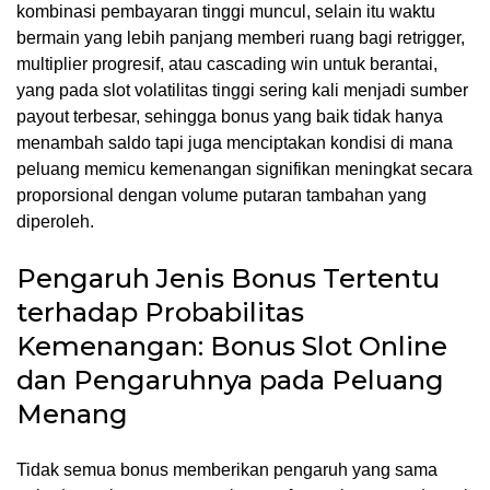
kombinasi pembayaran tinggi muncul, selain itu waktu
bermain yang lebih panjang memberi ruang bagi retrigger,
multiplier progresif, atau cascading win untuk berantai,
yang pada slot volatilitas tinggi sering kali menjadi sumber
payout terbesar, sehingga bonus yang baik tidak hanya
menambah saldo tapi juga menciptakan kondisi di mana
peluang memicu kemenangan signifikan meningkat secara
proporsional dengan volume putaran tambahan yang
diperoleh.
Pengaruh Jenis Bonus Tertentu
terhadap Probabilitas
Kemenangan: Bonus Slot Online
dan Pengaruhnya pada Peluang
Menang
Tidak semua bonus memberikan pengaruh yang sama