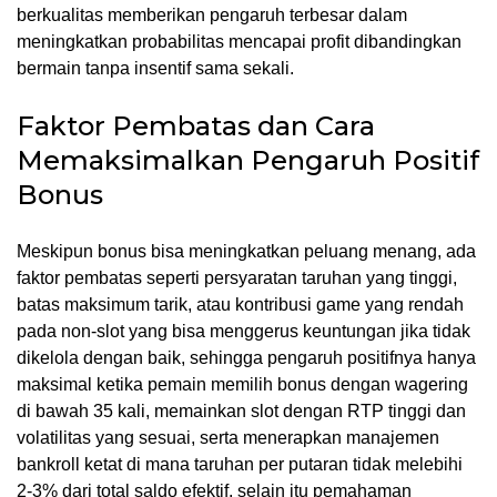
berkualitas memberikan pengaruh terbesar dalam
meningkatkan probabilitas mencapai profit dibandingkan
bermain tanpa insentif sama sekali.
Faktor Pembatas dan Cara
Memaksimalkan Pengaruh Positif
Bonus
Meskipun bonus bisa meningkatkan peluang menang, ada
faktor pembatas seperti persyaratan taruhan yang tinggi,
batas maksimum tarik, atau kontribusi game yang rendah
pada non-slot yang bisa menggerus keuntungan jika tidak
dikelola dengan baik, sehingga pengaruh positifnya hanya
maksimal ketika pemain memilih bonus dengan wagering
di bawah 35 kali, memainkan slot dengan RTP tinggi dan
volatilitas yang sesuai, serta menerapkan manajemen
bankroll ketat di mana taruhan per putaran tidak melebihi
2-3% dari total saldo efektif, selain itu pemahaman