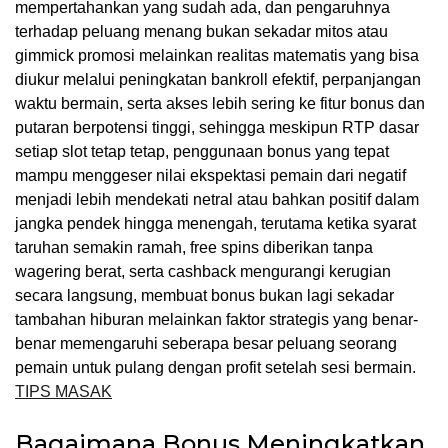
mempertahankan yang sudah ada, dan pengaruhnya
terhadap peluang menang bukan sekadar mitos atau
gimmick promosi melainkan realitas matematis yang bisa
diukur melalui peningkatan bankroll efektif, perpanjangan
waktu bermain, serta akses lebih sering ke fitur bonus dan
putaran berpotensi tinggi, sehingga meskipun RTP dasar
setiap slot tetap tetap, penggunaan bonus yang tepat
mampu menggeser nilai ekspektasi pemain dari negatif
menjadi lebih mendekati netral atau bahkan positif dalam
jangka pendek hingga menengah, terutama ketika syarat
taruhan semakin ramah, free spins diberikan tanpa
wagering berat, serta cashback mengurangi kerugian
secara langsung, membuat bonus bukan lagi sekadar
tambahan hiburan melainkan faktor strategis yang benar-
benar memengaruhi seberapa besar peluang seorang
pemain untuk pulang dengan profit setelah sesi bermain.
TIPS MASAK
Bagaimana Bonus Meningkatkan