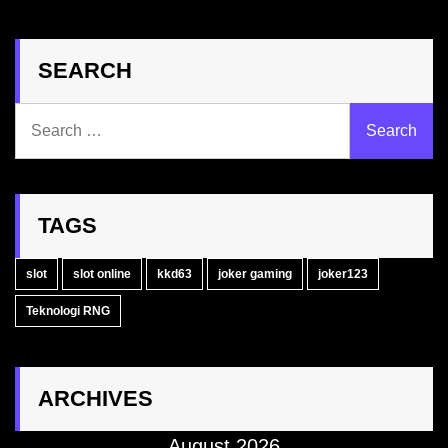
SEARCH
Search
for:
TAGS
slot
slot online
kkd63
joker gaming
joker123
Teknologi RNG
ARCHIVES
August 2026