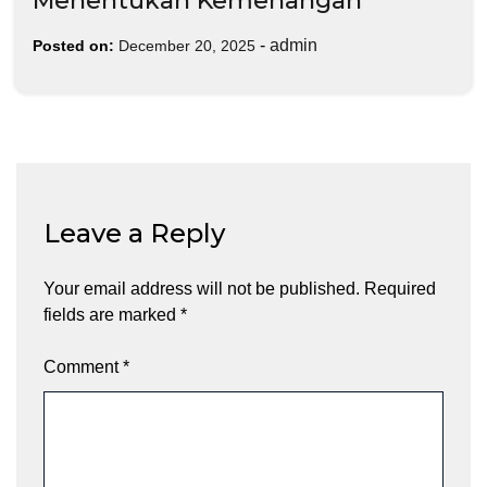
Menentukan Kemenangan
-
admin
Posted on:
December 20, 2025
Leave a Reply
Your email address will not be published.
Required
fields are marked
*
Comment
*