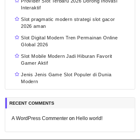
Provider Slot Terbaru 2026 Dorong Inovasi
Interaktif
Slot pragmatic modern strategi slot gacor
2026 aman
Slot Digital Modern Tren Permainan Online
Global 2026
Slot Mobile Modern Jadi Hiburan Favorit
Gamer Aktif
Jenis Jenis Game Slot Populer di Dunia
Modern
RECENT COMMENTS
A WordPress Commenter
on
Hello world!