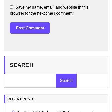
Save my name, email, and website in this
browser for the next time I comment.
SEARCH
Search
RECENT POSTS