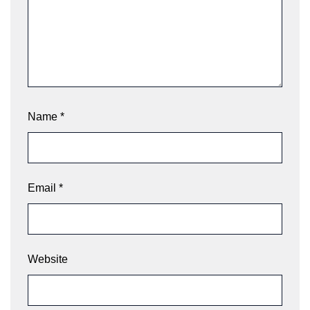
Name
*
Email
*
Website