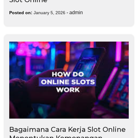
-
admin
Posted on:
January 5, 2026
Bagaimana Cara Kerja Slot Online