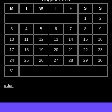
M
T
W
T
F
S
S
1
2
3
4
5
6
7
8
9
10
11
12
13
14
15
16
17
18
19
20
21
22
23
24
25
26
27
28
29
30
31
« Jun