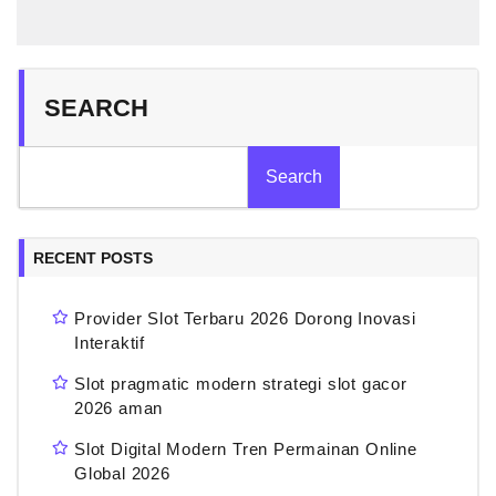
SEARCH
Search
RECENT POSTS
Provider Slot Terbaru 2026 Dorong Inovasi
Interaktif
Slot pragmatic modern strategi slot gacor
2026 aman
Slot Digital Modern Tren Permainan Online
Global 2026