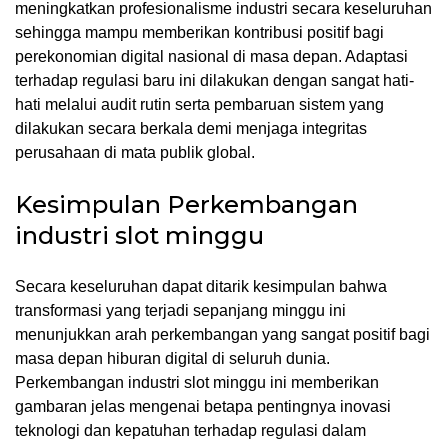
meningkatkan profesionalisme industri secara keseluruhan
sehingga mampu memberikan kontribusi positif bagi
perekonomian digital nasional di masa depan. Adaptasi
terhadap regulasi baru ini dilakukan dengan sangat hati-
hati melalui audit rutin serta pembaruan sistem yang
dilakukan secara berkala demi menjaga integritas
perusahaan di mata publik global.
Kesimpulan Perkembangan
industri slot minggu
Secara keseluruhan dapat ditarik kesimpulan bahwa
transformasi yang terjadi sepanjang minggu ini
menunjukkan arah perkembangan yang sangat positif bagi
masa depan hiburan digital di seluruh dunia.
Perkembangan industri slot minggu ini memberikan
gambaran jelas mengenai betapa pentingnya inovasi
teknologi dan kepatuhan terhadap regulasi dalam