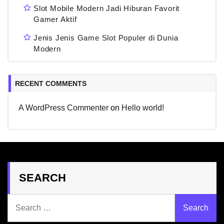
Slot Mobile Modern Jadi Hiburan Favorit
Gamer Aktif
Jenis Jenis Game Slot Populer di Dunia
Modern
RECENT COMMENTS
A WordPress Commenter
on
Hello world!
SEARCH
Search
for: