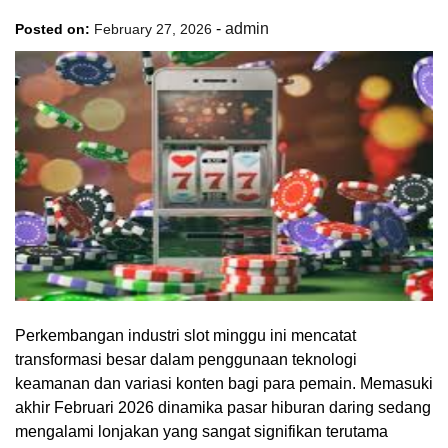
-
admin
Posted on:
February 27, 2026
Perkembangan industri slot minggu ini mencatat
transformasi besar dalam penggunaan teknologi
keamanan dan variasi konten bagi para pemain. Memasuki
akhir Februari 2026 dinamika pasar hiburan daring sedang
mengalami lonjakan yang sangat signifikan terutama