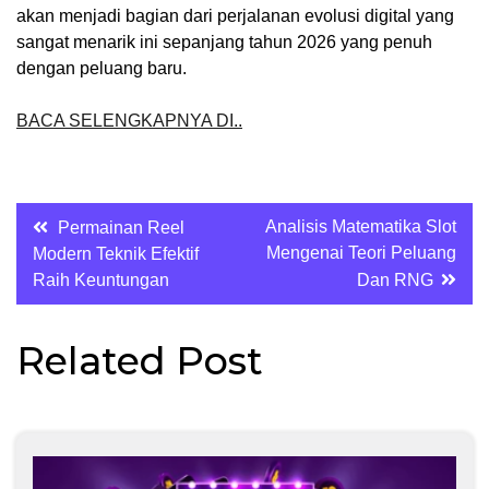
akan menjadi bagian dari perjalanan evolusi digital yang
sangat menarik ini sepanjang tahun 2026 yang penuh
dengan peluang baru.
BACA SELENGKAPNYA DI..
Post
Analisis Matematika Slot
Permainan Reel
Mengenai Teori Peluang
Modern Teknik Efektif
navigation
Raih Keuntungan
Dan RNG
Related Post