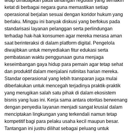
tetap dihadapkan pada tantangan regulasi yang semakin
ketat di berbagai negara guna memastikan setiap
operasional berjalan sesuai dengan koridor hukum yang
berlaku. Minggu ini banyak diskusi yang berfokus pada
standarisasi layanan pelanggan serta perlindungan
terhadap hak-hak konsumen agar mereka merasa aman
saat berinteraksi di dalam platform digital. Pengelola
diwajibkan untuk menyediakan fitur edukasi serta
pembatasan waktu penggunaan guna menjaga
keseimbangan gaya hidup para pemain agar tetap sehat
dan produktif dalam menjalani rutinitas harian mereka.
Standar operasional yang lebih transparan juga mulai
diberlakukan untuk mencegah terjadinya praktik-praktik
yang merugikan salah satu pihak di dalam ekosistem
bisnis yang luas ini. Kerja sama antara otoritas berwenang
dengan penyedia layanan menjadi sangat krusial dalam
menciptakan lingkungan yang terkendali namun tetap
kompetitif bagi para pelaku usaha kecil maupun besar.
Tantangan ini justru dilihat sebagai peluang untuk