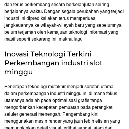
dan terus berkembang secara berkelanjutan seiring
berjalannya waktu. Dengan segala perubahan yang terjadi
industri ini diprediksi akan terus memperluas
jangkauannya ke wilayah-wilayah baru yang sebelumnya
belum terjamah oleh kemajuan teknologi informasi yang
masif seperti sekarang ini.
makna lagu
Inovasi Teknologi Terkini
Perkembangan industri slot
minggu
Penerapan teknologi mutakhir menjadi sorotan utama
dalam perkembangan industri minggu ini di mana fokus
utamanya adalah pada optimalisasi grafis tanpa
mengorbankan kecepatan pemuatan pada perangkat
seluler generasi menengah. Pengembang kini
menggunakan mesin render yang jauh lebih efisien yang
memungkinkan detail visual terlihat sangat tajam dan