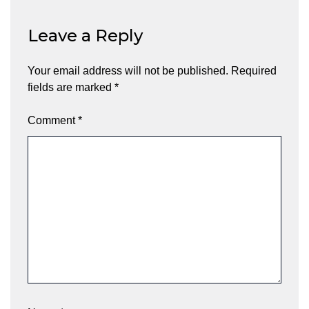
Leave a Reply
Your email address will not be published.
Required
fields are marked
*
Comment
*