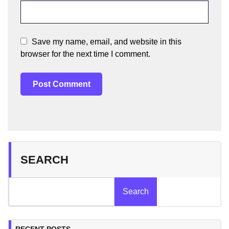
Save my name, email, and website in this
browser for the next time I comment.
SEARCH
Search