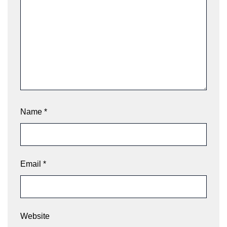
Name
*
Email
*
Website