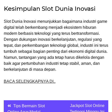
Kesimpulan Slot Dunia Inovasi
Slot Dunia Inovasi menunjukkan bagaimana industri game
digital telah berkembang menjadi ekosistem hiburan
modern berbasis teknologi yang terus bertransformasi.
Dengan dukungan inovasi berkelanjutan, regulasi yang
tepat, dan perkembangan teknologi global, industri ini terus
tumbuh sebagai bagian penting dari ekonomi digital dunia.
Namun, tantangan yang ada tetap harus dikelola dengan
baik agar pertumbuhan industri tetap stabil, aman, dan
berkelanjutan di masa depan.
BACA SELENGKAPNYA DI..
Post
Jackpot Slot Online
Tips Bermain Slot
Tertinggi Minggu Ini
Online Agar Modal