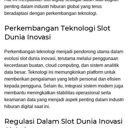
penting dalam industri hiburan global yang terus
beradaptasi dengan perkembangan teknologi.
Perkembangan Teknologi Slot
Dunia Inovasi
Perkembangan teknologi menjadi pendorong utama dalam
evolusi slot dunia inovasi, terutama melalui penggunaan
kecerdasan buatan, cloud computing, dan sistem analitik
data besar. Teknologi ini memungkinkan platform untuk
memberikan pengalaman yang lebih personal dan efisien
kepada pengguna. Selain itu, integrasi sistem modern juga
membantu meningkatkan stabilitas operasional serta
keamanan data yang menjadi aspek penting dalam industri
hiburan digital saat ini.
Regulasi Dalam Slot Dunia Inovasi