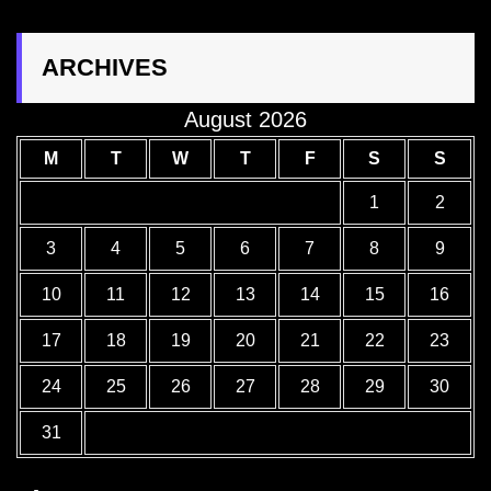
ARCHIVES
August 2026
M
T
W
T
F
S
S
1
2
3
4
5
6
7
8
9
10
11
12
13
14
15
16
17
18
19
20
21
22
23
24
25
26
27
28
29
30
31