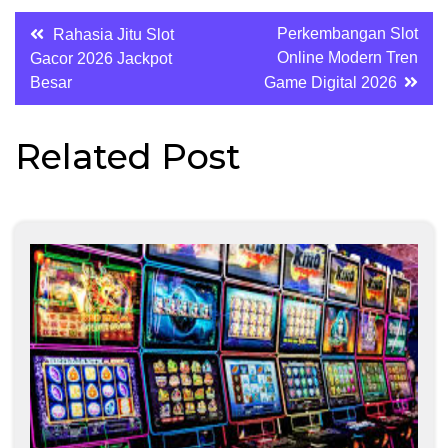
Post
Perkembangan Slot
Rahasia Jitu Slot
Online Modern Tren
Gacor 2026 Jackpot
navigation
Besar
Game Digital 2026
Related Post