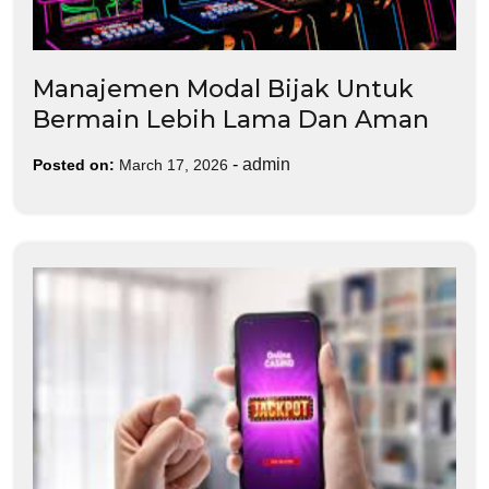
Manajemen Modal Bijak Untuk
Bermain Lebih Lama Dan Aman
-
admin
Posted on:
March 17, 2026