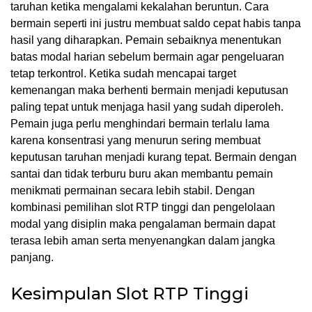
taruhan ketika mengalami kekalahan beruntun. Cara
bermain seperti ini justru membuat saldo cepat habis tanpa
hasil yang diharapkan. Pemain sebaiknya menentukan
batas modal harian sebelum bermain agar pengeluaran
tetap terkontrol. Ketika sudah mencapai target
kemenangan maka berhenti bermain menjadi keputusan
paling tepat untuk menjaga hasil yang sudah diperoleh.
Pemain juga perlu menghindari bermain terlalu lama
karena konsentrasi yang menurun sering membuat
keputusan taruhan menjadi kurang tepat. Bermain dengan
santai dan tidak terburu buru akan membantu pemain
menikmati permainan secara lebih stabil. Dengan
kombinasi pemilihan slot RTP tinggi dan pengelolaan
modal yang disiplin maka pengalaman bermain dapat
terasa lebih aman serta menyenangkan dalam jangka
panjang.
Kesimpulan Slot RTP Tinggi