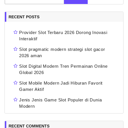
RECENT POSTS
Provider Slot Terbaru 2026 Dorong Inovasi
Interaktif
Slot pragmatic modern strategi slot gacor
2026 aman
Slot Digital Modern Tren Permainan Online
Global 2026
Slot Mobile Modern Jadi Hiburan Favorit
Gamer Aktif
Jenis Jenis Game Slot Populer di Dunia
Modern
RECENT COMMENTS