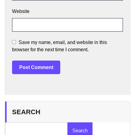
Website
Save my name, email, and website in this
browser for the next time I comment.
SEARCH
Search