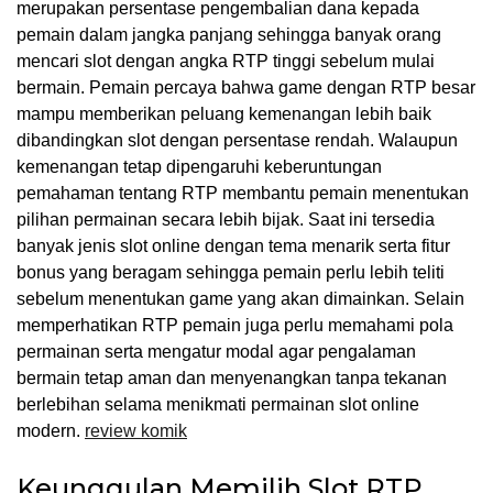
merupakan persentase pengembalian dana kepada
pemain dalam jangka panjang sehingga banyak orang
mencari slot dengan angka RTP tinggi sebelum mulai
bermain. Pemain percaya bahwa game dengan RTP besar
mampu memberikan peluang kemenangan lebih baik
dibandingkan slot dengan persentase rendah. Walaupun
kemenangan tetap dipengaruhi keberuntungan
pemahaman tentang RTP membantu pemain menentukan
pilihan permainan secara lebih bijak. Saat ini tersedia
banyak jenis slot online dengan tema menarik serta fitur
bonus yang beragam sehingga pemain perlu lebih teliti
sebelum menentukan game yang akan dimainkan. Selain
memperhatikan RTP pemain juga perlu memahami pola
permainan serta mengatur modal agar pengalaman
bermain tetap aman dan menyenangkan tanpa tekanan
berlebihan selama menikmati permainan slot online
modern.
review komik
Keunggulan Memilih Slot RTP