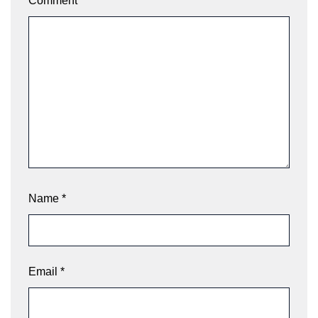
Comment
*
Name
*
Email
*