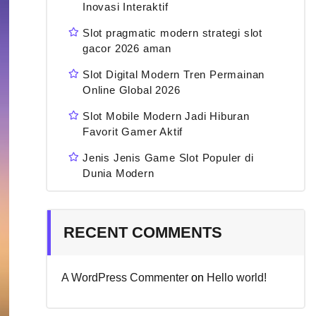
Inovasi Interaktif
Slot pragmatic modern strategi slot
gacor 2026 aman
Slot Digital Modern Tren Permainan
Online Global 2026
Slot Mobile Modern Jadi Hiburan
Favorit Gamer Aktif
Jenis Jenis Game Slot Populer di
Dunia Modern
RECENT COMMENTS
A WordPress Commenter
on
Hello world!