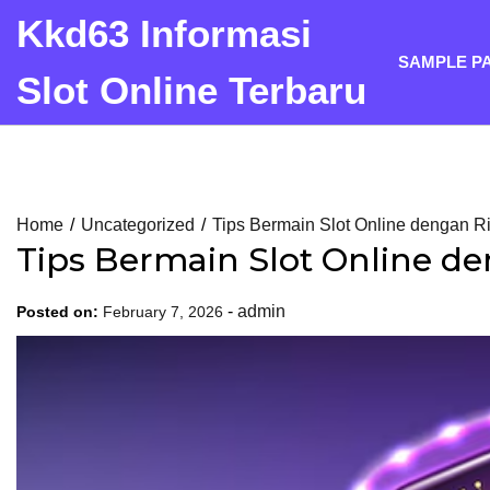
Skip
Kkd63 Informasi
to
SAMPLE P
content
Slot Online Terbaru
Home
Uncategorized
Tips Bermain Slot Online dengan R
Tips Bermain Slot Online d
-
admin
Posted on:
February 7, 2026