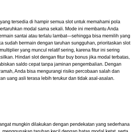
g tersedia di hampir semua slot untuk memahami pola
empertaruhkan modal sama sekali. Mode ini membantu Anda
rmain santai atau terlalu lambat—sehingga bisa memilih yang
ka sudah bermain dengan taruhan sungguhan, prioritaskan slot
ultiplier yang muncul relatif sering, karena fitur ini sering
lkan. Hindari slot dengan fitur buy bonus jika modal terbatas,
biskan saldo cepat tanpa jaminan pengembalian. Dengan
 ramah, Anda bisa mengurangi risiko percobaan salah dan
uang asli terasa lebih terukur dan tidak asal-asalan.
 sangat mungkin dilakukan dengan pendekatan yang sederhana
gi, menggunakan taruhan kecil dengan batas modal ketat, serta