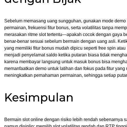
Sebelum memasang uang sungguhan, gunakan mode demo yan
permainan, frekuensi fitur bonus, serta volatilitas tanpa m
merasakan ritme slot tertentu—apakah cocok dengan gaya be
benar-benar sesuai sebelum bermain dengan uang asli. Keti
yang memiliki fitur bonus mudah dipicu seperti free spin atau m
menjadi penyelamat saldo ketika putaran biasa tidak menghasi
karena membayar langsung untuk masuk bonus bisa mengha
memanfaatkan demo untuk latihan dan fokus pada fitur yang
meningkatkan pemahaman permainan, sehingga setiap putaran 
Kesimpulan
Bermain slot online dengan risiko lebih rendah sebenarnya
namun disiplin: memilih slot volatilitas rendah dan RTP ting