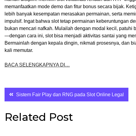
memanfaatkan mode demo dan fitur bonus secara bijak. Keti
lebih banyak kesempatan merasakan permainan, serta memini
impulsif. Ingat bahwa slot tetap permainan keberuntungan d
bukan mencari nafkah. Mulailah dengan modal kecil, patuhi 
—dengan cara ini, slot bisa menjadi aktivitas santai yang 
Bermainlah dengan kepala dingin, nikmati prosesnya, dan biar
kali memutar.
BACA SELENGKAPNYA DI…
Post
Sistem Fair Play dan RNG pada Slot Online Legal
navigation
Related Post