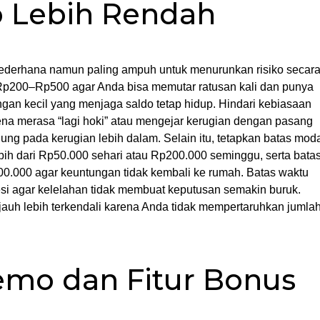
o Lebih Rendah
 sederhana namun paling ampuh untuk menurunkan risiko secar
in Rp200–Rp500 agar Anda bisa memutar ratusan kali dan punya
gan kecil yang menjaga saldo tetap hidup. Hindari kebiasaan
na merasa “lagi hoki” atau mengejar kerugian dengan pasang
jung pada kerugian lebih dalam. Selain itu, tetapkan batas mod
ebih dari Rp50.000 sehari atau Rp200.000 seminggu, serta bata
0.000 agar keuntungan tidak kembali ke rumah. Batas waktu
esi agar kelelahan tidak membuat keputusan semakin buruk.
i jauh lebih terkendali karena Anda tidak mempertaruhkan jumla
mo dan Fitur Bonus