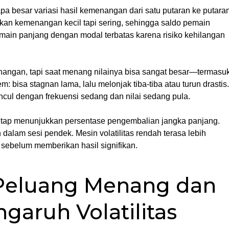
apa besar variasi hasil kemenangan dari satu putaran ke putara
ikan kemenangan kecil tapi sering, sehingga saldo pemain
ermain panjang dengan modal terbatas karena risiko kehilangan
enangan, tapi saat menang nilainya bisa sangat besar—termasu
em: bisa stagnan lama, lalu melonjak tiba-tiba atau turun drastis.
ul dengan frekuensi sedang dan nilai sedang pula.
etap menunjukkan persentase pengembalian jangka panjang.
alam sesi pendek. Mesin volatilitas rendah terasa lebih
ma sebelum memberikan hasil signifikan.
Peluang Menang dan
garuh Volatilitas