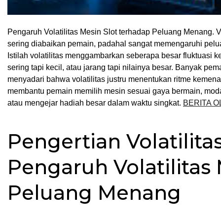
Pengaruh Volatilitas Mesin Slot terhadap Peluang Menang. Vol
sering diabaikan pemain, padahal sangat memengaruhi pel
Istilah volatilitas menggambarkan seberapa besar fluktua
sering tapi kecil, atau jarang tapi nilainya besar. Banyak 
menyadari bahwa volatilitas justru menentukan ritme kemena
membantu pemain memilih mesin sesuai gaya bermain, modal
atau mengejar hadiah besar dalam waktu singkat.
BERITA 
Pengertian Volatilita
Pengaruh Volatilitas
Peluang Menang