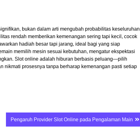
ignifikan, bukan dalam arti mengubah probabilitas keseluruhan
litas rendah memberikan kemenangan sering tapi kecil, cocok
nawarkan hadiah besar tapi jarang, ideal bagi yang siap
emain memilih mesin sesuai kebutuhan, mengatur ekspektasi
gkan. Slot online adalah hiburan berbasis peluang—pilih
 dan nikmati prosesnya tanpa berharap kemenangan pasti setiap
Pengaruh Provider Slot Online pada Pengalaman Main