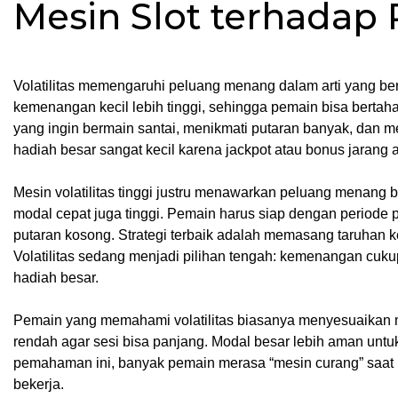
Mesin Slot terhadap
Volatilitas memengaruhi peluang menang dalam arti yang be
kemenangan kecil lebih tinggi, sehingga pemain bisa bertah
yang ingin bermain santai, menikmati putaran banyak, dan
hadiah besar sangat kecil karena jackpot atau bonus jarang ak
Mesin volatilitas tinggi justru menawarkan peluang menang be
modal cepat juga tinggi. Pemain harus siap dengan period
putaran kosong. Strategi terbaik adalah memasang taruhan ke
Volatilitas sedang menjadi pilihan tengah: kemenangan cuk
hadiah besar.
Pemain yang memahami volatilitas biasanya menyesuaikan mod
rendah agar sesi bisa panjang. Modal besar lebih aman untu
pemahaman ini, banyak pemain merasa “mesin curang” saat kal
bekerja.