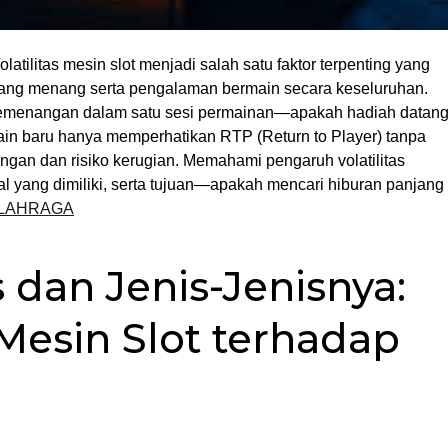
atilitas mesin slot menjadi salah satu faktor terpenting yang
uang menang serta pengalaman bermain secara keseluruhan.
si kemenangan dalam satu sesi permainan—apakah hadiah datan
pemain baru hanya memperhatikan RTP (Return to Player) tanpa
ngan dan risiko kerugian. Memahami pengaruh volatilitas
 yang dimiliki, serta tujuan—apakah mencari hiburan panjang
OLAHRAGA
s dan Jenis-Jenisnya:
 Mesin Slot terhadap