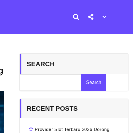
Account
menu
toggle
SEARCH
g
Search
RECENT POSTS
Provider Slot Terbaru 2026 Dorong