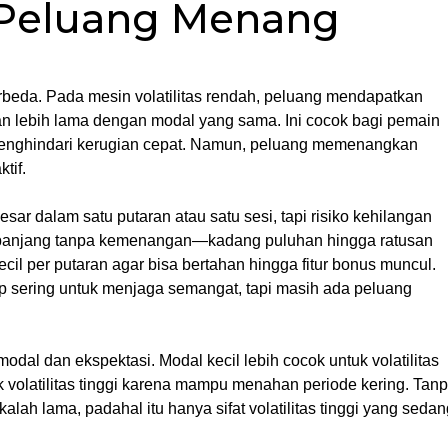
 Peluang Menang
rbeda. Pada mesin volatilitas rendah, peluang mendapatkan
an lebih lama dengan modal yang sama. Ini cocok bagi pemain
 menghindari kerugian cepat. Namun, peluang memenangkan
tif.
sar dalam satu putaran atau satu sesi, tapi risiko kehilangan
e panjang tanpa kemenangan—kadang puluhan hingga ratusan
cil per putaran agar bisa bertahan hingga fitur bonus muncul.
up sering untuk menjaga semangat, tapi masih ada peluang
al dan ekspektasi. Modal kecil lebih cocok untuk volatilitas
k volatilitas tinggi karena mampu menahan periode kering. Tan
ah lama, padahal itu hanya sifat volatilitas tinggi yang sedan