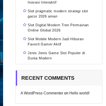
Inovasi Interaktif
Slot pragmatic modern strategi slot
gacor 2026 aman
Slot Digital Modern Tren Permainan
Online Global 2026
Slot Mobile Modern Jadi Hiburan
Favorit Gamer Aktif
Jenis Jenis Game Slot Populer di
Dunia Modern
RECENT COMMENTS
A WordPress Commenter
on
Hello world!