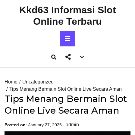
Skip
Kkd63 Informasi Slot
to
content
Online Terbaru
Primary
Menu
Account
menu
toggle
Home
Uncategorized
Tips Menang Bermain Slot Online Live Secara Aman
Tips Menang Bermain Slot
Online Live Secara Aman
-
admin
Posted on:
January 27, 2026