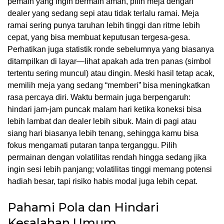
pemain yang ingin bermain aman, pilih meja dengan
dealer yang sedang sepi atau tidak terlalu ramai. Meja
ramai sering punya taruhan lebih tinggi dan ritme lebih
cepat, yang bisa membuat keputusan tergesa-gesa.
Perhatikan juga statistik ronde sebelumnya yang biasanya
ditampilkan di layar—lihat apakah ada tren panas (simbol
tertentu sering muncul) atau dingin. Meski hasil tetap acak,
memilih meja yang sedang “memberi” bisa meningkatkan
rasa percaya diri. Waktu bermain juga berpengaruh:
hindari jam-jam puncak malam hari ketika koneksi bisa
lebih lambat dan dealer lebih sibuk. Main di pagi atau
siang hari biasanya lebih tenang, sehingga kamu bisa
fokus mengamati putaran tanpa terganggu. Pilih
permainan dengan volatilitas rendah hingga sedang jika
ingin sesi lebih panjang; volatilitas tinggi memang potensi
hadiah besar, tapi risiko habis modal juga lebih cepat.
Pahami Pola dan Hindari
Kesalahan Umum