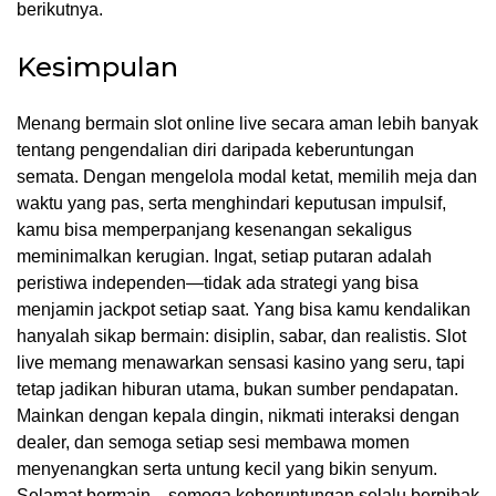
berikutnya.
Kesimpulan
Menang bermain slot online live secara aman lebih banyak
tentang pengendalian diri daripada keberuntungan
semata. Dengan mengelola modal ketat, memilih meja dan
waktu yang pas, serta menghindari keputusan impulsif,
kamu bisa memperpanjang kesenangan sekaligus
meminimalkan kerugian. Ingat, setiap putaran adalah
peristiwa independen—tidak ada strategi yang bisa
menjamin jackpot setiap saat. Yang bisa kamu kendalikan
hanyalah sikap bermain: disiplin, sabar, dan realistis. Slot
live memang menawarkan sensasi kasino yang seru, tapi
tetap jadikan hiburan utama, bukan sumber pendapatan.
Mainkan dengan kepala dingin, nikmati interaksi dengan
dealer, dan semoga setiap sesi membawa momen
menyenangkan serta untung kecil yang bikin senyum.
Selamat bermain—semoga keberuntungan selalu berpihak