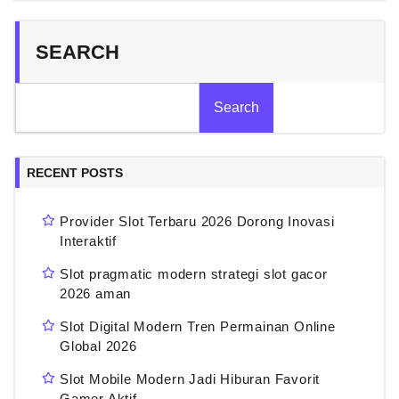
SEARCH
Search
RECENT POSTS
Provider Slot Terbaru 2026 Dorong Inovasi
Interaktif
Slot pragmatic modern strategi slot gacor
2026 aman
Slot Digital Modern Tren Permainan Online
Global 2026
Slot Mobile Modern Jadi Hiburan Favorit
Gamer Aktif