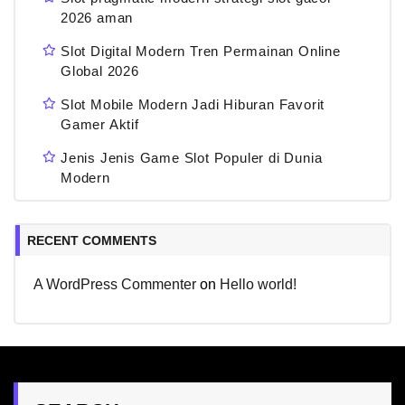
2026 aman
Slot Digital Modern Tren Permainan Online
Global 2026
Slot Mobile Modern Jadi Hiburan Favorit
Gamer Aktif
Jenis Jenis Game Slot Populer di Dunia
Modern
RECENT COMMENTS
A WordPress Commenter
on
Hello world!