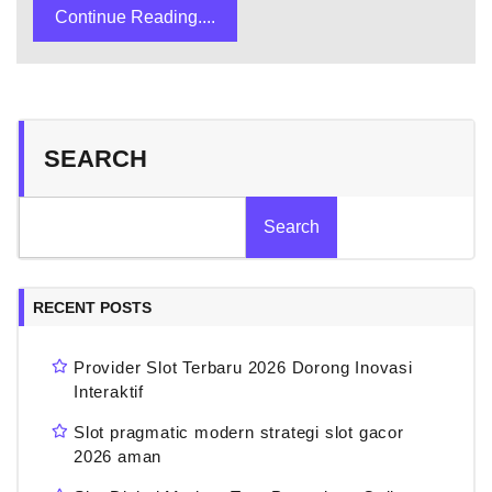
Continue Reading....
SEARCH
Search
RECENT POSTS
Provider Slot Terbaru 2026 Dorong Inovasi
Interaktif
Slot pragmatic modern strategi slot gacor
2026 aman