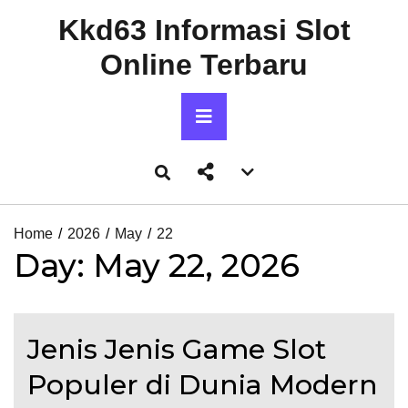
Skip
Kkd63 Informasi Slot
to
content
Online Terbaru
Primary
Menu
Account
menu
toggle
Home
2026
May
22
Day:
May 22, 2026
Jenis Jenis Game Slot
Populer di Dunia Modern