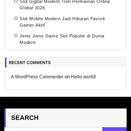
Slot Digital Modern Tren Permainan Online
Global 2026
Slot Mobile Modern Jadi Hiburan Favorit
Gamer Aktif
Jenis Jenis Game Slot Populer di Dunia
Modern
RECENT COMMENTS
A WordPress Commenter
on
Hello world!
SEARCH
Search