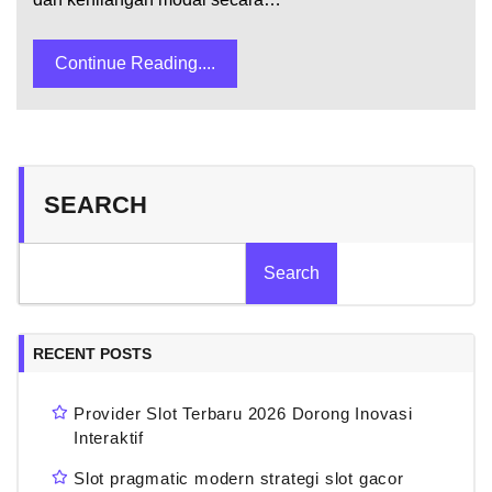
Continue Reading....
SEARCH
Search
RECENT POSTS
Provider Slot Terbaru 2026 Dorong Inovasi
Interaktif
Slot pragmatic modern strategi slot gacor