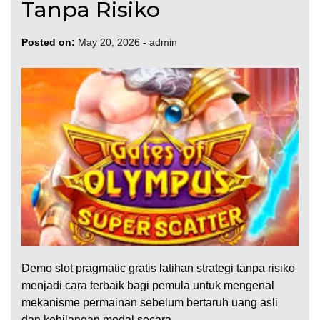
Tanpa Risiko
Posted on:
May 20, 2026
-
admin
Demo slot pragmatic gratis latihan strategi tanpa risiko
menjadi cara terbaik bagi pemula untuk mengenal
mekanisme permainan sebelum bertaruh uang asli
dan kehilangan modal secara…