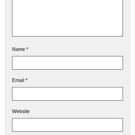
Name
*
Email
*
Website