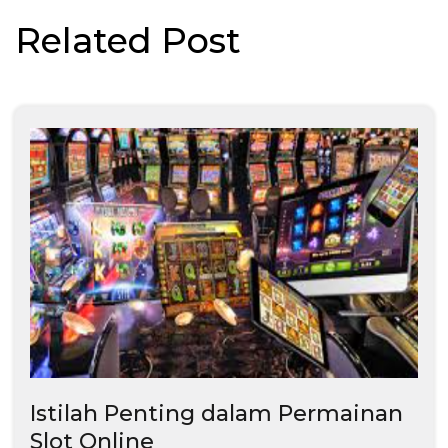
Related Post
Istilah Penting dalam Permainan
Slot Online