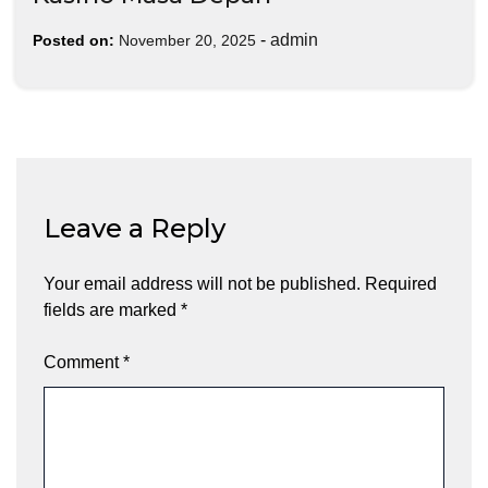
-
admin
Posted on:
November 20, 2025
Leave a Reply
Your email address will not be published.
Required
fields are marked
*
Comment
*