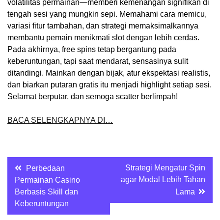
volatilitas permainan—memberi kemenangan signifikan di
tengah sesi yang mungkin sepi. Memahami cara memicu,
variasi fitur tambahan, dan strategi memaksimalkannya
membantu pemain menikmati slot dengan lebih cerdas.
Pada akhirnya, free spins tetap bergantung pada
keberuntungan, tapi saat mendarat, sensasinya sulit
ditandingi. Mainkan dengan bijak, atur ekspektasi realistis,
dan biarkan putaran gratis itu menjadi highlight setiap sesi.
Selamat berputar, dan semoga scatter berlimpah!
BACA SELENGKAPNYA DI…
Post
Strategi Mengatur Spin
Perbedaan
agar Modal Lebih Tahan
Permainan Casino
navigation
Berbasis Skill dan
Lama
Keberuntungan