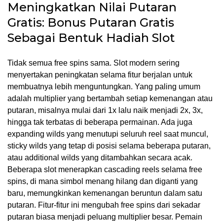
Meningkatkan Nilai Putaran
Gratis: Bonus Putaran Gratis
Sebagai Bentuk Hadiah Slot
Tidak semua free spins sama. Slot modern sering
menyertakan peningkatan selama fitur berjalan untuk
membuatnya lebih menguntungkan. Yang paling umum
adalah multiplier yang bertambah setiap kemenangan atau
putaran, misalnya mulai dari 1x lalu naik menjadi 2x, 3x,
hingga tak terbatas di beberapa permainan. Ada juga
expanding wilds yang menutupi seluruh reel saat muncul,
sticky wilds yang tetap di posisi selama beberapa putaran,
atau additional wilds yang ditambahkan secara acak.
Beberapa slot menerapkan cascading reels selama free
spins, di mana simbol menang hilang dan diganti yang
baru, memungkinkan kemenangan beruntun dalam satu
putaran. Fitur-fitur ini mengubah free spins dari sekadar
putaran biasa menjadi peluang multiplier besar. Pemain