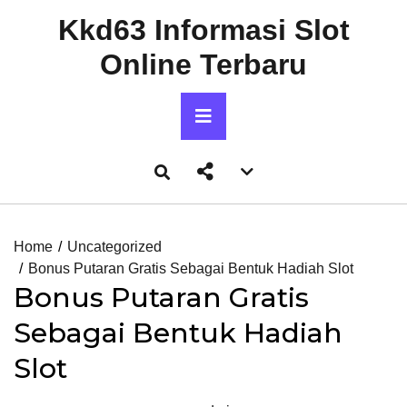
Skip
Kkd63 Informasi Slot
to
content
Online Terbaru
Primary
Menu
Account
menu
toggle
Home
Uncategorized
Bonus Putaran Gratis Sebagai Bentuk Hadiah Slot
Bonus Putaran Gratis
Sebagai Bentuk Hadiah
Slot