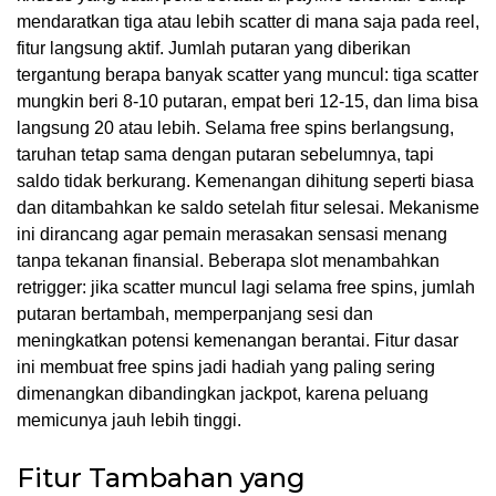
mendaratkan tiga atau lebih scatter di mana saja pada reel,
fitur langsung aktif. Jumlah putaran yang diberikan
tergantung berapa banyak scatter yang muncul: tiga scatter
mungkin beri 8-10 putaran, empat beri 12-15, dan lima bisa
langsung 20 atau lebih. Selama free spins berlangsung,
taruhan tetap sama dengan putaran sebelumnya, tapi
saldo tidak berkurang. Kemenangan dihitung seperti biasa
dan ditambahkan ke saldo setelah fitur selesai. Mekanisme
ini dirancang agar pemain merasakan sensasi menang
tanpa tekanan finansial. Beberapa slot menambahkan
retrigger: jika scatter muncul lagi selama free spins, jumlah
putaran bertambah, memperpanjang sesi dan
meningkatkan potensi kemenangan berantai. Fitur dasar
ini membuat free spins jadi hadiah yang paling sering
dimenangkan dibandingkan jackpot, karena peluang
memicunya jauh lebih tinggi.
Fitur Tambahan yang