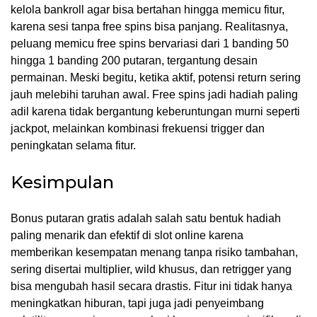
kelola bankroll agar bisa bertahan hingga memicu fitur,
karena sesi tanpa free spins bisa panjang. Realitasnya,
peluang memicu free spins bervariasi dari 1 banding 50
hingga 1 banding 200 putaran, tergantung desain
permainan. Meski begitu, ketika aktif, potensi return sering
jauh melebihi taruhan awal. Free spins jadi hadiah paling
adil karena tidak bergantung keberuntungan murni seperti
jackpot, melainkan kombinasi frekuensi trigger dan
peningkatan selama fitur.
Kesimpulan
Bonus putaran gratis adalah salah satu bentuk hadiah
paling menarik dan efektif di slot online karena
memberikan kesempatan menang tanpa risiko tambahan,
sering disertai multiplier, wild khusus, dan retrigger yang
bisa mengubah hasil secara drastis. Fitur ini tidak hanya
meningkatkan hiburan, tapi juga jadi penyeimbang