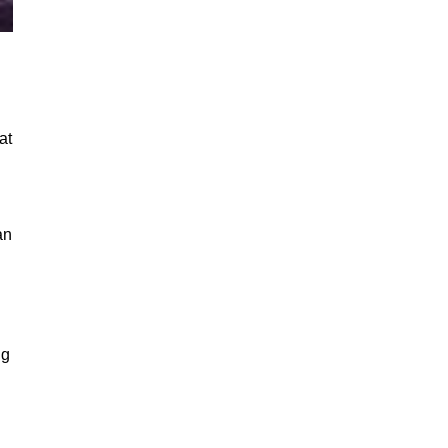
at
an
ng