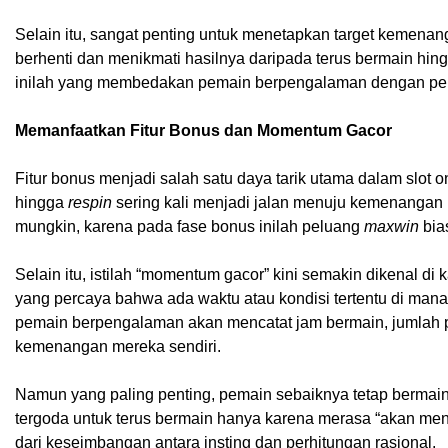
Selain itu, sangat penting untuk menetapkan target kemenang
berhenti dan menikmati hasilnya daripada terus bermain hi
inilah yang membedakan pemain berpengalaman dengan pem
Memanfaatkan Fitur Bonus dan Momentum Gacor
Fitur bonus menjadi salah satu daya tarik utama dalam slot o
hingga
respin
sering kali menjadi jalan menuju kemenangan 
mungkin, karena pada fase bonus inilah peluang
maxwin
bia
Selain itu, istilah “momentum gacor” kini semakin dikenal d
yang percaya bahwa ada waktu atau kondisi tertentu di man
pemain berpengalaman akan mencatat jam bermain, jumlah pu
kemenangan mereka sendiri.
Namun yang paling penting, pemain sebaiknya tetap bermai
tergoda untuk terus bermain hanya karena merasa “akan mena
dari keseimbangan antara insting dan perhitungan rasional.