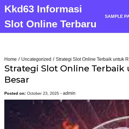
Skip
Kkd63 Informasi
to
SAMPLE P
content
Slot Online Terbaru
Home
Uncategorized
Strategi Slot Online Terbaik untu
Strategi Slot Online Terba
Besar
-
admin
Posted on:
October 23, 2025