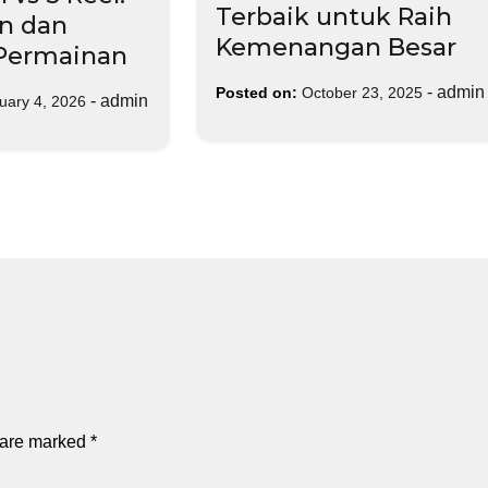
Terbaik untuk Raih
n dan
Kemenangan Besar
 Permainan
-
admin
Posted on:
October 23, 2025
-
admin
uary 4, 2026
s are marked
*