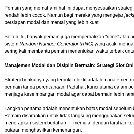
Pemain yang memahami hal ini dapat menyesuaikan strategi me
rendah lebih cocok. Namun bagi mereka yang mengejar
jack
persiapan modal dan mental yang lebih kuat.
Selain itu, banyak pemain juga memperhatikan “ritme” atau po
sistem
Random Number Generator (RNG)
yang acak, mengam
sering kali membantu pemain menentukan waktu terbaik un
Manajemen Modal dan Disiplin Bermain: Strategi Slot O
Strategi berikutnya yang terbukti efektif adalah manajemen
bermain tanpa perencanaan. Padahal, kunci utama dalam pe
menjaga keseimbangan modal agar dapat bermain lebih lama 
Langkah pertama adalah menentukan batas modal sebelum be
Pemain disarankan untuk tidak langsung menggunakan selu
menerapkan sistem bertahap — memulai dengan taruhan kecil
putaran menghasilkan kemenangan.