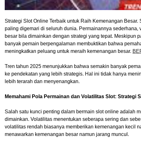
Strategi Slot Online Terbaik untuk Raih Kemenangan Besar. Sl
paling digemari di seluruh dunia. Permainannya sederhana,
besar bila dimainkan dengan strategi yang tepat. Meskipun 
banyak pemain berpengalaman membuktikan bahwa pemahama
meningkatkan peluang untuk meraih kemenangan besar.
BER
Tren tahun 2025 menunjukkan bahwa semakin banyak pemai
ke pendekatan yang lebih strategis. Hal ini tidak hanya me
lebih terarah dan menyenangkan.
Memahami Pola Permainan dan Volatilitas Slot: Strategi
Salah satu kunci penting dalam bermain slot online adalah m
dimainkan. Volatilitas menentukan seberapa sering dan se
volatilitas rendah biasanya memberikan kemenangan kecil nam
menawarkan kemenangan besar namun jarang muncul.