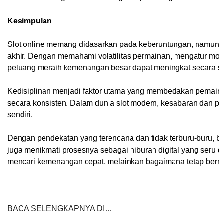
Kesimpulan
Slot online memang didasarkan pada keberuntungan, namun s
akhir. Dengan memahami volatilitas permainan, mengatur mod
peluang meraih kemenangan besar dapat meningkat secara s
Kedisiplinan menjadi faktor utama yang membedakan pema
secara konsisten. Dalam dunia slot modern, kesabaran dan 
sendiri.
Dengan pendekatan yang terencana dan tidak terburu-buru, be
juga menikmati prosesnya sebagai hiburan digital yang seru 
mencari kemenangan cepat, melainkan bagaimana tetap berm
BACA SELENGKAPNYA DI…